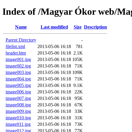
Index of /Magyar Ókor web/Mag
Name
Last modified
Size
Description
Parent Directory
-
filelist.xml
2013-05-06 16:18
781
header.htm
2013-05-06 16:18
2.1K
image001.jpg
2013-05-06 16:18
105K
image002.jpg
2013-05-06 16:18
71K
image003.jpg
2013-05-06 16:18
109K
image004.jpg
2013-05-06 16:18
71K
image005.jpg
2013-05-06 16:18
9.1K
image006.jpg
2013-05-06 16:18
22K
image007.jpg
2013-05-06 16:18
95K
image008.jpg
2013-05-06 16:18
67K
image009.jpg
2013-05-06 16:18
33K
image010.jpg
2013-05-06 16:18
31K
image011.jpg
2013-05-06 16:18
73K
image012.jpg
2013-05-06 16:18
77K