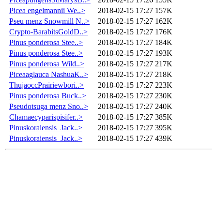
Picea engelmannii We..>
2018-02-15 17:27
157K
Pseu menz Snowmill N..>
2018-02-15 17:27
162K
Crypto-BarabitsGoldD..>
2018-02-15 17:27
176K
Pinus ponderosa Stee..>
2018-02-15 17:27
184K
Pinus ponderosa Stee..>
2018-02-15 17:27
193K
Pinus ponderosa Wild..>
2018-02-15 17:27
217K
Piceaaglauca NashuaK..>
2018-02-15 17:27
218K
ThujaoccPrairiewbori..>
2018-02-15 17:27
223K
Pinus ponderosa Buck..>
2018-02-15 17:27
230K
Pseudotsuga menz Sno..>
2018-02-15 17:27
240K
Chamaecyparispisifer..>
2018-02-15 17:27
385K
Pinuskoraiensis_Jack..>
2018-02-15 17:27
395K
Pinuskoraiensis_Jack..>
2018-02-15 17:27
439K