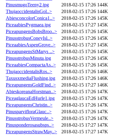
PinusmugoTeeny2.jpg
2018-02-15 17:26
144K
ThujaoccidentalisGol..>
2018-02-15 17:26
144K
AbiesconcolorConica1..>
2018-02-15 17:26
145K
PiceaabiesPygmaea.jpg
2018-02-15 17:27
145K
PiceapungensBobsBroo..>
2018-02-15 17:26
145K
PinusstrobusConeyIsl..>
2018-02-15 17:26
145K
PiceaabiesAspenGrove..>
2018-02-15 17:27
145K
PiceapungensStMarys ..>
2018-02-15 17:26
145K
PinusstrobusMinuta.jpg
2018-02-15 17:26
145K
PiceaabiesCompactaAs..>
2018-02-15 17:26
145K
ThujaoccidentalisRos..>
2018-02-15 17:26
146K
TaxusxmediaFlushing.jpg
2018-02-15 17:26
146K
PiceapungensGoldFind..>
2018-02-15 17:27
146K
AbieskoreanaHorstman..>
2018-02-15 17:26
147K
PiceaglaucaEdHurle1.jpg
2018-02-15 17:26
147K
PiceapungensChristin..>
2018-02-15 17:26
147K
PinusparvifloraGlauc..>
2018-02-15 17:26
147K
PinusstrobusVermeule..>
2018-02-15 17:26
147K
Pinusponderosasubsps..>
2018-02-15 17:27
147K
PiceapungensStrawMay..>
2018-02-15 17:27
147K