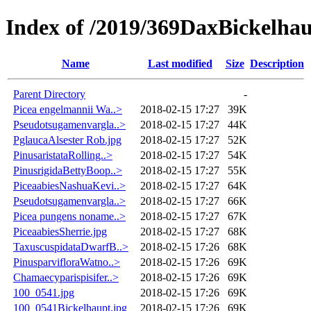
Index of /2019/369DaxBickelha
Name
Last modified
Size
Description
Parent Directory
-
Picea engelmannii Wa..>
2018-02-15 17:27
39K
Pseudotsugamenvargla..>
2018-02-15 17:27
44K
PglaucaAlsester Rob.jpg
2018-02-15 17:27
52K
PinusaristataRolling..>
2018-02-15 17:27
54K
PinusrigidaBettyBoop..>
2018-02-15 17:27
55K
PiceaabiesNashuaKevi..>
2018-02-15 17:27
64K
Pseudotsugamenvargla..>
2018-02-15 17:27
66K
Picea pungens noname..>
2018-02-15 17:27
67K
PiceaabiesSherrie.jpg
2018-02-15 17:27
68K
TaxuscuspidataDwarfB..>
2018-02-15 17:26
68K
PinusparvifloraWatno..>
2018-02-15 17:26
69K
Chamaecyparispisifer..>
2018-02-15 17:26
69K
100_0541.jpg
2018-02-15 17:26
69K
100_0541Bickelhaupt.jpg
2018-02-15 17:26
69K