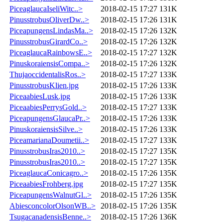
PiceaglaucaIseliWitc..>
2018-02-15 17:27
131K
PinusstrobusOliverDw..>
2018-02-15 17:26
131K
PiceapungensLindasMa..>
2018-02-15 17:26
132K
PinusstrobusGirardCo..>
2018-02-15 17:26
132K
PiceaglaucaRainbowsE..>
2018-02-15 17:27
132K
PinuskoraiensisCompa..>
2018-02-15 17:26
132K
ThujaoccidentalisRos..>
2018-02-15 17:27
133K
PinusstrobusKlien.jpg
2018-02-15 17:26
133K
PiceaabiesLusk.jpg
2018-02-15 17:26
133K
PiceaabiesPerrysGold..>
2018-02-15 17:27
133K
PiceapungensGlaucaPr..>
2018-02-15 17:26
133K
PinuskoraiensisSilve..>
2018-02-15 17:26
133K
PiceamarianaDoumetii..>
2018-02-15 17:27
133K
PinusstrobusIras2010..>
2018-02-15 17:27
135K
PinusstrobusIras2010..>
2018-02-15 17:27
135K
PiceaglaucaConicagro..>
2018-02-15 17:26
135K
PiceaabiesFrohberg.jpg
2018-02-15 17:27
135K
PiceapungensWalnutGl..>
2018-02-15 17:26
135K
AbiesconcolorOlsonWB..>
2018-02-15 17:26
135K
TsugacanadensisBenne..>
2018-02-15 17:26
136K