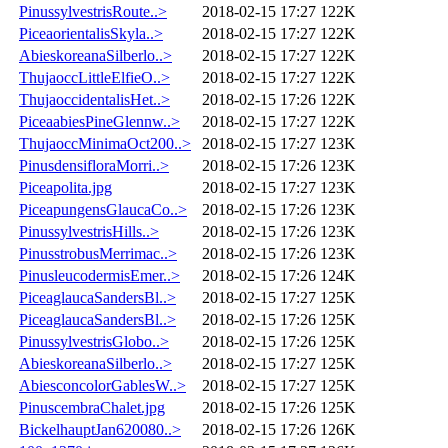
PinussylvestrisRoute..>
2018-02-15 17:27
122K
PiceaorientalisSkyla..>
2018-02-15 17:27
122K
AbieskoreanaSilberlo..>
2018-02-15 17:27
122K
ThujaoccLittleElfieO..>
2018-02-15 17:27
122K
ThujaoccidentalisHet..>
2018-02-15 17:26
122K
PiceaabiesPineGlennw..>
2018-02-15 17:27
122K
ThujaoccMinimaOct200..>
2018-02-15 17:27
123K
PinusdensifloraMorri..>
2018-02-15 17:26
123K
Piceapolita.jpg
2018-02-15 17:27
123K
PiceapungensGlaucaCo..>
2018-02-15 17:26
123K
PinussylvestrisHills..>
2018-02-15 17:26
123K
PinusstrobusMerrimac..>
2018-02-15 17:26
123K
PinusleucodermisEmer..>
2018-02-15 17:26
124K
PiceaglaucaSandersBl..>
2018-02-15 17:27
125K
PiceaglaucaSandersBl..>
2018-02-15 17:26
125K
PinussylvestrisGlobo..>
2018-02-15 17:26
125K
AbieskoreanaSilberlo..>
2018-02-15 17:27
125K
AbiesconcolorGablesW..>
2018-02-15 17:27
125K
PinuscembraChalet.jpg
2018-02-15 17:26
125K
BickelhauptJan620080..>
2018-02-15 17:26
126K