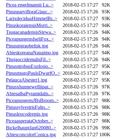
Picea engelmannii Lu..>
2018-02-15 17:27
92K
PinusparvifloraGlauc..>
2018-02-15 17:26
93K
LarixdeciduaHimmelBr..>
2018-02-15 17:27
93K
PinuskoraiensisMorri..>
2018-02-15 17:27
94K
TsugacanadensisStewa..>
2018-02-15 17:26
94K
PiceapungensIseliFox..>
2018-02-15 17:26
94K
Pinusnigraobelisk.jpg
2018-02-15 17:26
94K
AbieskoreanaNanaimo.jpg
2018-02-15 17:27
94K
ThujaoccidentalisFil..>
2018-02-15 17:26
94K
PinusstrobusExplosio..>
2018-02-15 17:27
95K
PinusmugoPaulsDwarfO..>
2018-02-15 17:27
95K
PglaucaAlsester1.jpg
2018-02-15 17:27
95K
Pinusxhunnewelliipar..>
2018-02-15 17:26
97K
AbiesalbaPyramidalis..>
2018-02-15 17:26
97K
PiceapungensJBsBroom..>
2018-02-15 17:27
98K
PinussylvestrisFulto..>
2018-02-15 17:26
98K
Pinusleucodermis.jpg
2018-02-15 17:26
98K
PiceaasperataOctober..>
2018-02-15 17:27
98K
BickelhauptJan620080..>
2018-02-15 17:26
99K
AbiesconcolorConica.jpg
2018-02-15 17:27
100K