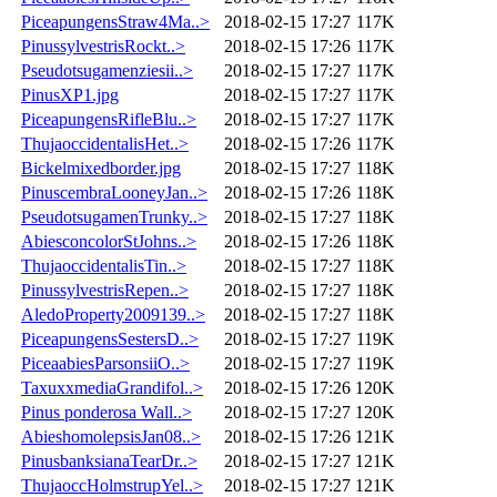
PiceapungensStraw4Ma..>
2018-02-15 17:27
117K
PinussylvestrisRockt..>
2018-02-15 17:26
117K
Pseudotsugamenziesii..>
2018-02-15 17:27
117K
PinusXP1.jpg
2018-02-15 17:27
117K
PiceapungensRifleBlu..>
2018-02-15 17:27
117K
ThujaoccidentalisHet..>
2018-02-15 17:26
117K
Bickelmixedborder.jpg
2018-02-15 17:27
118K
PinuscembraLooneyJan..>
2018-02-15 17:26
118K
PseudotsugamenTrunky..>
2018-02-15 17:27
118K
AbiesconcolorStJohns..>
2018-02-15 17:26
118K
ThujaoccidentalisTin..>
2018-02-15 17:27
118K
PinussylvestrisRepen..>
2018-02-15 17:27
118K
AledoProperty2009139..>
2018-02-15 17:27
118K
PiceapungensSestersD..>
2018-02-15 17:27
119K
PiceaabiesParsonsiiO..>
2018-02-15 17:27
119K
TaxuxxmediaGrandifol..>
2018-02-15 17:26
120K
Pinus ponderosa Wall..>
2018-02-15 17:27
120K
AbieshomolepsisJan08..>
2018-02-15 17:26
121K
PinusbanksianaTearDr..>
2018-02-15 17:27
121K
ThujaoccHolmstrupYel..>
2018-02-15 17:27
121K