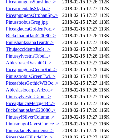
PiceapungensSunshine..>
2018-02-15 17:26
112K
PiceaorientalisSkyla..>
2018-02-15 17:27
112K
PiceapungensOrphanSp..>
2018-02-15 17:27
112K
PinusstrobusGreg.jpg
2018-02-15 17:26
113K
PiceaglaucaGoldenFor..>
2018-02-15 17:27
113K
BickelhauptJan620080..>
2018-02-15 17:26
113K
PinusbanksianaTeardr..>
2018-02-15 17:27
113K
ThujaoccidentalisSt ..>
2018-02-15 17:27
113K
PinussylvestrisTabul..>
2018-02-15 17:26
114K
AbiesfraseriVashitiO..>
2018-02-15 17:27
114K
PiceapungensCedarRid..>
2018-02-15 17:26
114K
PinusstrobusGreenTwi..>
2018-02-15 17:27
114K
PiceaabiesGothicWBOc..>
2018-02-15 17:27
114K
AbieslasiocarpaArizo..>
2018-02-15 17:26
115K
PinussylvestrisTabul..>
2018-02-15 17:27
115K
PiceaglaucaMetzgerBr..>
2018-02-15 17:27
116K
BickelhauptJan620080..>
2018-02-15 17:26
116K
PinussylSilverColumn..>
2018-02-15 17:27
116K
PinusmugoDavesChoice..>
2018-02-15 17:27
116K
PinusxJaneKluisdensi..>
2018-02-15 17:26
116K
PiceaabiesHillsideUp..>
2018-02-15 17:27
116K