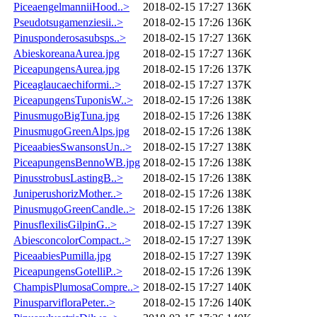
PiceaengelmanniiHood..>
2018-02-15 17:27
136K
Pseudotsugamenziesii..>
2018-02-15 17:26
136K
Pinusponderosasubsps..>
2018-02-15 17:27
136K
AbieskoreanaAurea.jpg
2018-02-15 17:27
136K
PiceapungensAurea.jpg
2018-02-15 17:26
137K
Piceaglaucaechiformi..>
2018-02-15 17:27
137K
PiceapungensTuponisW..>
2018-02-15 17:26
138K
PinusmugoBigTuna.jpg
2018-02-15 17:26
138K
PinusmugoGreenAlps.jpg
2018-02-15 17:26
138K
PiceaabiesSwansonsUn..>
2018-02-15 17:27
138K
PiceapungensBennoWB.jpg
2018-02-15 17:26
138K
PinusstrobusLastingB..>
2018-02-15 17:26
138K
JuniperushorizMother..>
2018-02-15 17:26
138K
PinusmugoGreenCandle..>
2018-02-15 17:26
138K
PinusflexilisGilpinG..>
2018-02-15 17:27
139K
AbiesconcolorCompact..>
2018-02-15 17:27
139K
PiceaabiesPumilla.jpg
2018-02-15 17:27
139K
PiceapungensGotelliP..>
2018-02-15 17:26
139K
ChampisPlumosaCompre..>
2018-02-15 17:27
140K
PinusparvifloraPeter..>
2018-02-15 17:26
140K