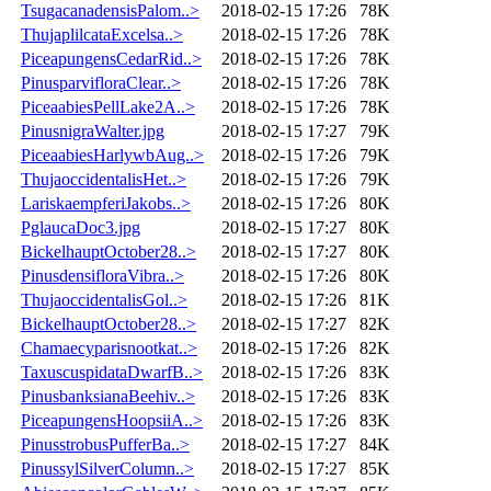
TsugacanadensisPalom..>
2018-02-15 17:26
78K
ThujaplilcataExcelsa..>
2018-02-15 17:26
78K
PiceapungensCedarRid..>
2018-02-15 17:26
78K
PinusparvifloraClear..>
2018-02-15 17:26
78K
PiceaabiesPellLake2A..>
2018-02-15 17:26
78K
PinusnigraWalter.jpg
2018-02-15 17:27
79K
PiceaabiesHarlywbAug..>
2018-02-15 17:26
79K
ThujaoccidentalisHet..>
2018-02-15 17:26
79K
LariskaempferiJakobs..>
2018-02-15 17:26
80K
PglaucaDoc3.jpg
2018-02-15 17:27
80K
BickelhauptOctober28..>
2018-02-15 17:27
80K
PinusdensifloraVibra..>
2018-02-15 17:26
80K
ThujaoccidentalisGol..>
2018-02-15 17:26
81K
BickelhauptOctober28..>
2018-02-15 17:27
82K
Chamaecyparisnootkat..>
2018-02-15 17:26
82K
TaxuscuspidataDwarfB..>
2018-02-15 17:26
83K
PinusbanksianaBeehiv..>
2018-02-15 17:26
83K
PiceapungensHoopsiiA..>
2018-02-15 17:26
83K
PinusstrobusPufferBa..>
2018-02-15 17:27
84K
PinussylSilverColumn..>
2018-02-15 17:27
85K