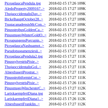
PiceaglaucaPendula.jpg
2018-02-15 17:26
109K
AledoProperty2009167..>
2018-02-15 17:27
109K
ThujaoccidentalisDav..>
2018-02-15 17:27
109K
BickelhauptOctober28..>
2018-02-15 17:27
109K
TsugacanadensisMcCon..>
2018-02-15 17:27
109K
PinusstrobusGoldenCa..>
2018-02-15 17:27
109K
PinusmugoWinterGoldO..>
2018-02-15 17:27
110K
PiceapungensPorcupin..>
2018-02-15 17:27
110K
PiceaglaucaNashuamot..>
2018-02-15 17:27
110K
Pseudotsugamenziesii..>
2018-02-15 17:27
110K
PiceaglaucaPendula2.jpg
2018-02-15 17:27
111K
PinussylvestrisPixie..>
2018-02-15 17:27
111K
ThujaoccidentalisGol..>
2018-02-15 17:27
111K
AbiesfraseriProstrat..>
2018-02-15 17:27
111K
PinusstrobiformisCor..>
2018-02-15 17:27
111K
PinussylvestrisPixie..>
2018-02-15 17:26
111K
PinusmugoWinchesterC..>
2018-02-15 17:27
112K
LarixkaempferiDiana.jpg
2018-02-15 17:27
112K
LarixkaempferiDiana1..>
2018-02-15 17:26
112K
AbiesfraseriFranklin..>
2018-02-15 17:27
112K